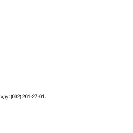
сіду
: (0
32)
261-27-61.