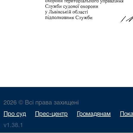
2026 © Всі права захищені
Про суд
Прес-центр
Громадянам
Пока
v1.38.1