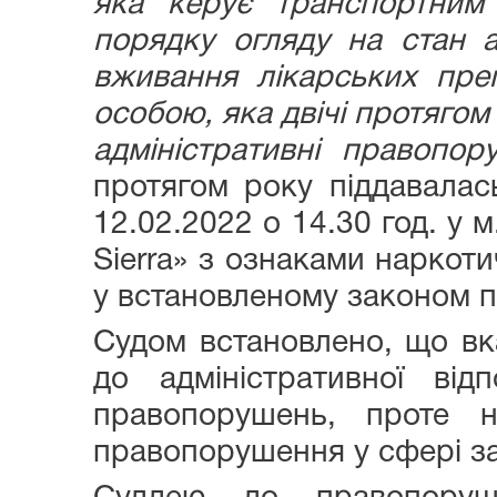
яка керує транспортним 
порядку огляду на стан а
вживання лікарських преп
особою, яка двічі протягом
адміністративні правопор
протягом року піддавалас
12.02.2022 о 14.30 год. у 
Sierra» з ознаками наркоти
у встановленому законом по
Судом встановлено, що вк
до адміністративної від
правопорушень, проте 
правопорушення у сфері з