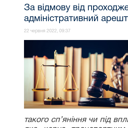
За відмову від проходже
адміністративний арешт
22 червня 2022, 09:37
такого сп’яніння чи під вп