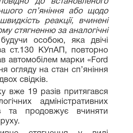
повідно до встановленого
іншого сп’яніння або щодо
видкість реакції, вчинені
ому стягненню за аналогічні
будучи особою, яка двічі
за ст.130 КУпАП, повторно
вав автомобілем марки «Ford
ня огляду на стан сп’яніння
вох свідків.
у вже 19 разів притягався
огічних адміністративних
в та продовжує вчиняти
руху.