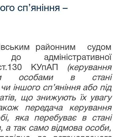
ого сп’яніння –
івським районним судом
 до адміністративної
3 ст.130 КУпАП
(керування
ами особами в стані
чи іншого сп’яніння або під
тів, що знижують їх увагу
також передача керування
і, яка перебуває в стані
, а так само відмова особи,