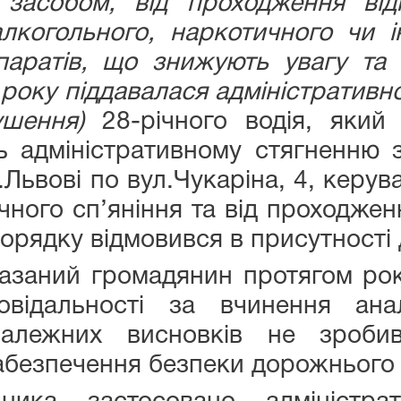
засобом, від проходження від
лкогольного, наркотичного чи 
аратів, що знижують увагу та ш
 року піддавалася адміністративн
ушення)
28-річного водія, який 
ь адміністративному стягненню 
м.Львові по вул.Чукаріна, 4, керу
чного сп’яніння та від проходжен
рядку відмовився в присутності д
азаний громадянин протягом рок
повідальності за вчинення анал
належних висновків не зроби
абезпечення безпеки дорожнього 