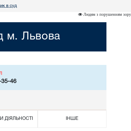
ик в суд
Людям з порушенням зору
д м. Львова
л
-35-46
И ДІЯЛЬНОСТІ
ІНШЕ